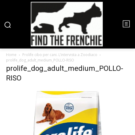
Home
Prolife cibo per cani. L’intervista a Zoodiaco
prolife_dog_adult_medium_POLLO-RISO
prolife_dog_adult_medium_POLLO-
RISO