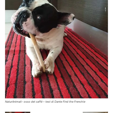
NaturAnimali- osso del caffé – test di Dante Find the Frenchie