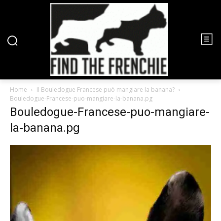
Home
Il Bouledogue Francese può mangiare la banana?
Bouledogue-Francese-puo-mangiare-la-banana.pg
Bouledogue-Francese-puo-mangiare-
la-banana.pg