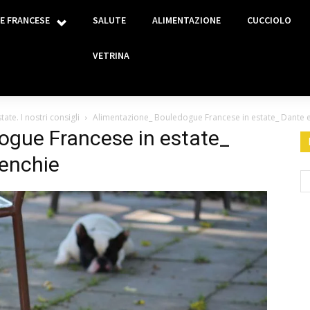
E FRANCESE
SALUTE
ALIMENTAZIONE
CUCCIOLO
VETRINA
te. I nostri consigli
Alimentazione_ Bouledogue Francese in estate_ Dante e
ogue Francese in estate_
renchie