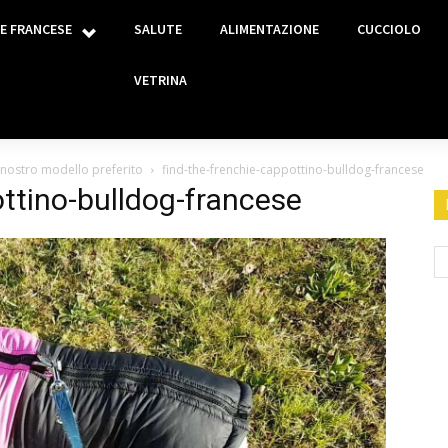
E FRANCESE
SALUTE
ALIMENTAZIONE
CUCCIOLO
VETRINA
 nostro modello preferito
find-the-frenchie-cappottino-bulldog-francese
ottino-bulldog-francese