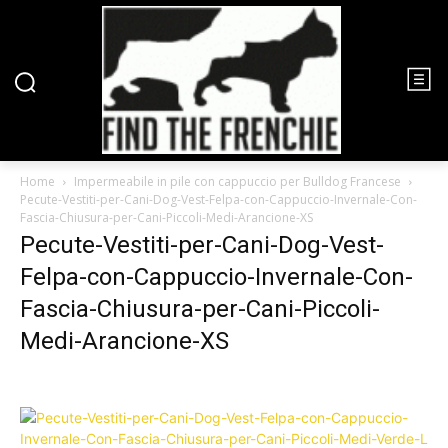
Home
Impermeabile in pile con cappuccio per Bulldog Francese
Pecute-Vestiti-per-Cani-Dog-Vest-Felpa-con-Cappuccio-Invernale-Con-
Fascia-Chiusura-per-Cani-Piccoli-Medi-Arancione-XS
Pecute-Vestiti-per-Cani-Dog-Vest-
Felpa-con-Cappuccio-Invernale-Con-
Fascia-Chiusura-per-Cani-Piccoli-
Medi-Arancione-XS